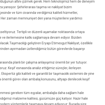
 olduğunun altını çizmek gerek. Hem teknolojimiz hem de deneyim
za yansıyor. Şehirlerarası taşıma ve nakliyat bizim
esinde ve tüm civarında verdiğimiz kaliteli hizmetler,
di. Her zaman memnuniyet den yana müşterilere yardımcı
seltiyoruz. Tertipli ve düzenli aşamalar noktasında ortaya
 ve ilerlemesine katkı sağlamaya devam ediyor. Bizden
lacak.Taşımacılığı geliştiren Eryapı Etimesgut Nakliyat, özellikle
birinden ayırmadan üstlendiğimiz bütün görevlerde başarıyı
sında planlı bir çalışma anlayışımız önemli bir yer tutuyor.
yoruz. Keşif esnasında analiz ettiğimiz süreçler, ilerleyen
pertiz gibi kaliteli ve garantili bir taşımacılık sistemini de yine
 önemli görev olan ambalaj konusunu, altyapı denilecek keşif
üçlenmesi gereken tüm eşyalar, ambalajla daha sağlam hale
llandığımız malzeme kalitesi, gücümüze güç katıyor. Hazır hale
e modern yöntemlerle taşımaya devam ediyoruz. Burada size