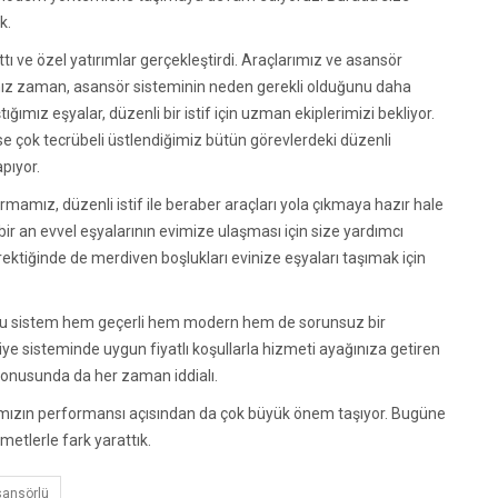
k.
ı ve özel yatırımlar gerçekleştirdi. Araçlarımız ve asansör
ız zaman, asansör sisteminin neden gerekli olduğunu daha
tığımız eşyalar, düzenli bir istif için uzman ekiplerimizi bekliyor.
 çok tecrübeli üstlendiğimiz bütün görevlerdeki düzenli
pıyor.
irmamız, düzenli istif ile beraber araçları yola çıkmaya hazır hale
bir an evvel eşyalarının evimize ulaşması için size yardımcı
ktiğinde de merdiven boşlukları evinize eşyaları taşımak için
. Bu sistem hem geçerli hem modern hem de sorunsuz bir
kliye sisteminde uygun fiyatlı koşullarla hizmeti ayağınıza getiren
 konusunda da her zaman iddialı.
amızın performansı açısından da çok büyük önem taşıyor. Bugüne
zmetlerle fark yarattık.
ansörlü