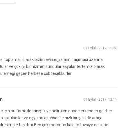
01 Eylül - 2017, 15:36
nel toplamalı olarak bizim evin eşyalarını taşıması üzerine
ttular ve çok iyi bir hizmet sundular eşyalar tertemiz olarak
oldu emeği geçen herkese çok teşekkürler
ın
09 Eylül - 2017, 12:11
e için bu firma ile tanıştık ve belirtilen günde erkenden geldiler
p kutuladılar ve eşyaları asansör ile hızlı bir şekilde araça
adresimize taşıdılar.Ben çok memnun kaldım tavsiye edilir bir