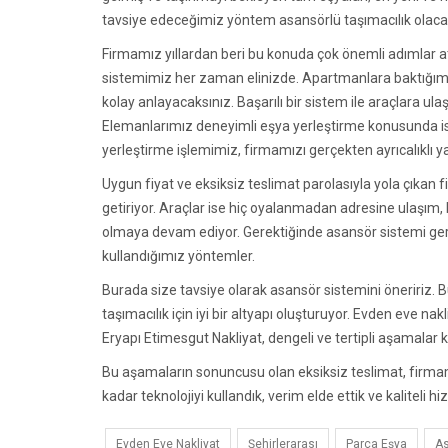
tavsiye edeceğimiz yöntem asansörlü taşımacılık olaca
Firmamız yıllardan beri bu konuda çok önemli adımlar att
sistemimiz her zaman elinizde. Apartmanlara baktığım
kolay anlayacaksınız. Başarılı bir sistem ile araçlara ulaş
Elemanlarımız deneyimli eşya yerleştirme konusunda ise
yerleştirme işlemimiz, firmamızı gerçekten ayrıcalıklı ya
Uygun fiyat ve eksiksiz teslimat parolasıyla yola çıkan f
getiriyor. Araçlar ise hiç oyalanmadan adresine ulaşım, 
olmaya devam ediyor. Gerektiğinde asansör sistemi gere
kullandığımız yöntemler.
Burada size tavsiye olarak asansör sistemini öneririz
taşımacılık için iyi bir altyapı oluşturuyor. Evden eve na
Eryapı Etimesgut Nakliyat, dengeli ve tertipli aşamalar
Bu aşamaların sonuncusu olan eksiksiz teslimat, firm
kadar teknolojiyi kullandık, verim elde ettik ve kaliteli hi
Evden Eve Nakliyat
Şehirlerarası
Parça Eşya
As