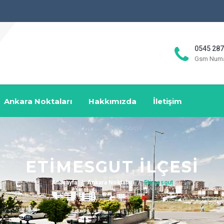
0545 287
Gsm Numa
Ankara Noktaları
Hakkımızda
İletişim
ETIMESGUT İLÇESI
Anasayfa
Ankara Noktaları
Etimesgut