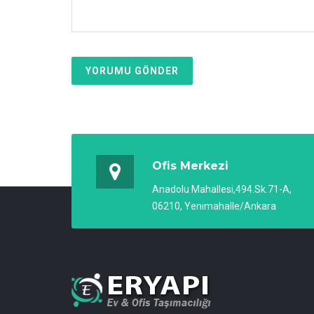
YORUMU GÖNDER
Ofis Merkezi
Anadolu Mahallesi,494.Sk.71-A,
06210, Yenimahalle/Ankara