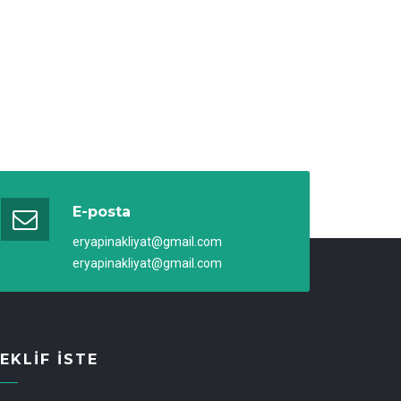
E-posta
eryapinakliyat@gmail.com
eryapinakliyat@gmail.com
EKLIF İSTE