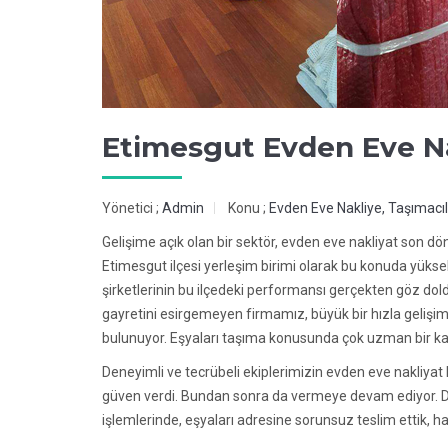
Etimesgut Evden Eve Na
Yönetici ;
Admin
Konu ;
Evden Eve Nakliye, Taşımacıl
Gelişime açık olan bir sektör, evden eve nakliyat son dö
Etimesgut ilçesi yerleşim birimi olarak bu konuda yüks
şirketlerinin bu ilçedeki performansı gerçekten göz dold
gayretini esirgemeyen firmamız, büyük bir hızla gelişi
bulunuyor. Eşyaları taşıma konusunda çok uzman bir ka
Deneyimli ve tecrübeli ekiplerimizin evden eve nakliya
güven verdi. Bundan sonra da vermeye devam ediyor. De
işlemlerinde, eşyaları adresine sorunsuz teslim ettik,