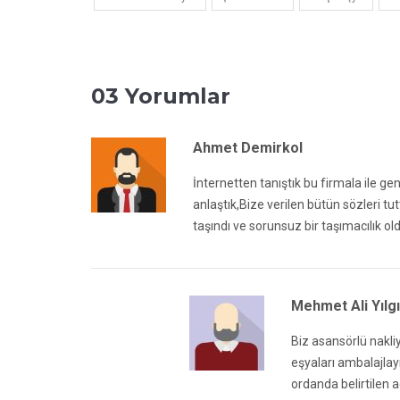
03 Yorumlar
Ahmet Demirkol
İnternetten tanıştık bu firmala ile ge
anlaştık,Bize verilen bütün sözleri tu
taşındı ve sorunsuz bir taşımacılık 
Mehmet Ali Yılg
Biz asansörlü nakliy
eşyaları ambalajlayı
ordanda belirtilen 