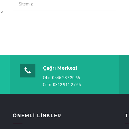
Çağrı Merkezi
Ofis:
0545 287 20 65
Gsm:
0312 911 27 65
ÖNEMLI LINKLER
T