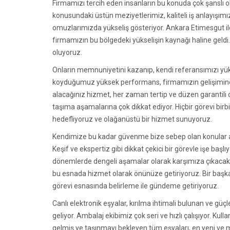
Firmamızı tercih eden insanların bu konuda çok şanslı
konusundaki üstün meziyetlerimiz, kaliteli iş anlayışımı
omuzlarımızda yükseliş gösteriyor. Ankara Etimesgut ilç
firmamızın bu bölgedeki yükselişin kaynağı haline gel
oluyoruz.
Onların memnuniyetini kazanıp, kendi referansımızı yük
koyduğumuz yüksek performans, firmamızın gelişimine
alacağınız hizmet, her zaman tertip ve düzen garantili o
taşıma aşamalarına çok dikkat ediyor. Hiçbir görevi bir
hedefliyoruz ve olağanüstü bir hizmet sunuyoruz.
Kendimize bu kadar güvenme bize sebep olan konular ara
Keşif ve ekspertiz gibi dikkat çekici bir görevle işe başlı
dönemlerde dengeli aşamalar olarak karşımıza çıkacak. Eks
bu esnada hizmet olarak önünüze getiriyoruz. Bir başka
görevi esnasında belirleme ile gündeme getiriyoruz.
Canlı elektronik eşyalar, kırılma ihtimali bulunan ve g
geliyor. Ambalaj ekibimiz çok seri ve hızlı çalışıyor. Ku
gelmiş ve taşınmayı bekleyen tüm eşyaları, en yeni v